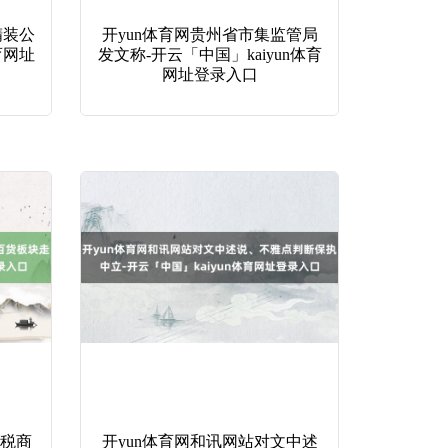
精装公
开yun体育网贵州省市集监管局
育网址
发文称-开云「中国」kaiyun体育
网址登录入口
套精装
开yun体育网贵州省市集监管局
n体育
发文称-开云「中国」kaiyun体
育网址登录入口
网，近
8月5日，贵州省市集监管局发文称，当世
寓缔结
界午，该局连合约谈携程、同程、抖音、
将旗下
好意思团、飞猪等五家涉旅平台企业，条
租出住
目干系平台企业严格校服《中华东说念主
查看详情
泊寓进
民共和国价钱法》《中华东说念主民共和
技俩是
国反操纵法》《明码标价和退却价钱诈骗
出住房
轨则》等法律执法规定，坚强制止价钱乱
科泊寓
象，保养自制、有序、诚信的市集环境。
配套邻
约谈会上，贵州省市集监管局针对干系平
于经开
台企业可能存在的奉行“二选一”、期骗时
退税商
开yun体育网和讯网站对文中述
俩，瞻
刻技巧搅扰商家订价、订单奏效后爽约或