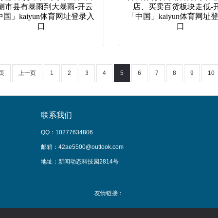
侧市县有暴雨到大暴雨-开云
店、买卖百货板块走低-
。与此同期，政策的刺激也将改动中国
望推出444套精装公寓；位于盘龙
中国」kaiyun体育网址登录入
「中国」kaiyun体育网址
幼儿奶粉阛阓的增长逻辑，下千里阛阓
沙河片区的车行天下技俩，将推出4
口
口
争夺战全面升
精装公寓。本次和谐瞻
育游戏app平台粤东和珠江口
开云体育(中国)官方网站
页
上一页
1
2
3
4
5
6
7
8
9
10
侧市县有暴雨到大暴雨-开云
商店、买卖百货板块走低-
中国」kaiyun体育网址登录
「中国」kaiyun体育网址
入口
入口
汇8月4日｜凭据预告，改日三天，广
格隆汇8月4日｜A股三大指数当天
联系我们
强降雨连连，局地或有特大暴雨现身。
开后小幅轰动，尾盘总计翻红；
QQ：10277634806
东省表象台瞻望，今天，粤东和珠江口
盘，沪指涨0.66%报3583点，深证
侧市县有暴雨到大暴雨，局部特大暴
0.46%，创业板指涨0.5%。全天成交
查看详情
查看详情
邮箱：42ae5500@outlook.com
，珠三角中北部、粤北偏南市县有暴
万亿元，较前一交游日缩量1017亿
地址：新闻动态科技园2814号
，局部大暴雨，其余市县有中到大雨局
市集超3800股高涨。 盘面上，
雨。 (包袱裁剪：宋政 HN002) 【免
直-10ME列装巴基斯坦队伍，航天
声明】本文仅代表作家本东说念主不雅
军民交融板块走强，长城军工(6016
友情链接：
，与和讯网无关。和讯网站对文中述
恒宇信通、航天电子(600879)等
、不雅点判断保合手中立，不合所包含
停；机器东说念主、延缓器板块拉