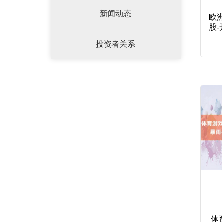
新闻动态
欧洲
股-
投资者关系
欧
元
7月
踵
补
起
婴幼
告示
学
味
阛
等
体
士