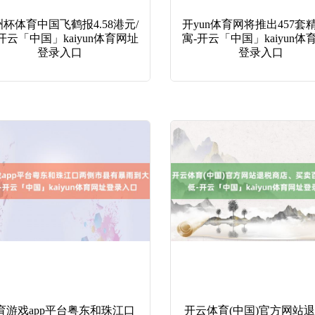
杯体育中国飞鹤报4.58港元/
开yun体育网将推出457套
开云「中国」kaiyun体育网址
寓-开云「中国」kaiyun体
登录入口
登录入口
洲杯体育中国飞鹤报4.58港
开yun体育网将推出457
/股-开云「中国」kaiyun体育
公寓-开云「中国」kaiyu
网址登录入口
网址登录入口
末至8月初，两项要紧生养支捏政策接
南都·湾财社记者获悉开yun体育
出台——7月28日欧洲杯体育，《育儿
日，昆明市安堵集团认真与万科泊
贴轨制实施决议》出炉，从2025年1月
保租房市集化运营录用科罚左券，
对妥当法律秩序国法生养的3周岁以下
位于呈贡区和盘龙区的两个保险性
查看详情
查看详情
儿每年补贴3600元；8月5日，国务院
房技俩，蓄意901间房源交由万科
自2025年秋季起迟缓罢免公办幼儿园
走运营，和谐期限10年。据悉，该
前一年保教费。 这两项政策的落地意
昆明市首个市集化连络的保险性租
着奶粉阛阓迎来结构性利好，也让母婴
试点技俩。 昆明市安堵集团与万
阓闻风而动，伊利、澳优、贝因好意思
和谐 据了解，两个技俩均处产业
奶粉企业股价波动上升，阳光乳业、骑
近，东谈主群活跃，配套都全。位
育游戏app平台粤东和珠江口
开云体育(中国)官方网站
乳业等久违跟涨，奶粉板块估值建立提
区与呈贡区交壤处的东盟商贸港技