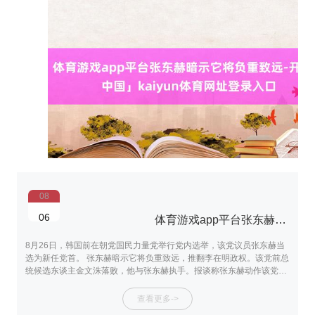
08
06
体育游戏app平台张东赫暗示它将负重致远-开云「中国」kaiyun体育网址登录入口
8月26日，韩国前在朝党国民力量党举行党内选举，该党议员张东赫当
中
选为新任党首。 张东赫暗示它将负重致远，推翻李在明政权。该党前总
业
统候选东谈主金文洙落败，他与张东赫执手。报谈称张东赫动作该党党
推
首的任期为两年，他反对标谤韩国前总统尹锡悦。 裁剪 张锦嫣 制作 礼
商
牧周体育游戏app平台 发布于：北京市
力
查看更多->
最