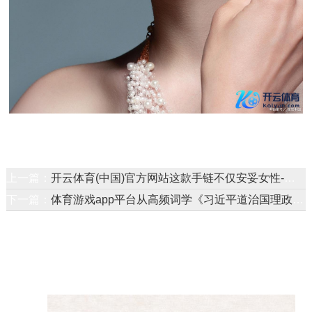
上一篇：
开云体育(中国)官方网站这款手链不仅安妥女性-开云「中国」kaiyun体育网址登录入口
下一篇：
体育游戏app平台从高频词学《习近平道治国理政》第五卷丨中国特点社会看法轨制-开云「中国」kaiyun体育网址登录入口