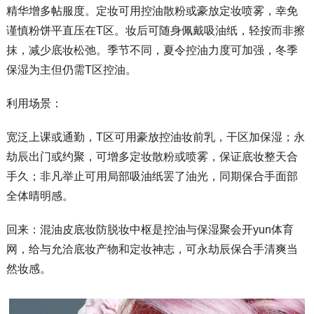
精华增多帖服度。定妆可用控油散粉或豪放定妆喷雾，幸免
谨慎粉饼平直压在T区。妆后可随身佩戴吸油纸，轻按而非擦
抹，减少底妆松弛。季节不同，夏令控油力度可加强，冬季
保湿为主但仍需T区控油。
利用场景：
宽泛上课或通勤，T区可用豪放控油妆前乳，干区加保湿；永
劫辰出门或约聚，可增多定妆散粉或喷雾，保证底妆整天合
手久；非凡举止可用局部吸油纸罢了油光，同期保合手面部
全体晴明感。
回来：混油皮底妆防脱妆中枢是控油与保湿聚会开yun体育
网，给与允洽底妆产物和定妆神志，可永劫辰保合手清爽当
然妆感。