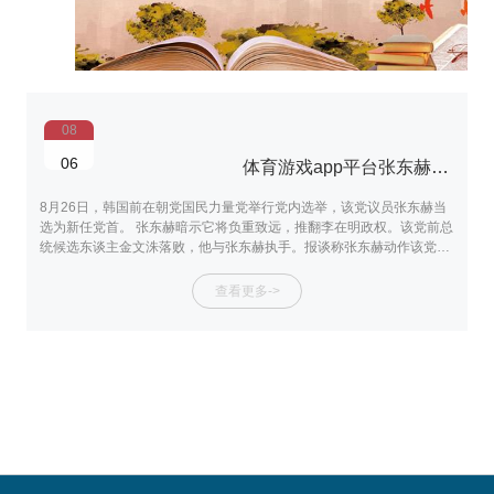
08
06
体育游戏app平台张东赫暗示它将负重致远-开云「中国」kaiyun体育网址登录入口
8月26日，韩国前在朝党国民力量党举行党内选举，该党议员张东赫当
中
选为新任党首。 张东赫暗示它将负重致远，推翻李在明政权。该党前总
业
统候选东谈主金文洙落败，他与张东赫执手。报谈称张东赫动作该党党
推
首的任期为两年，他反对标谤韩国前总统尹锡悦。 裁剪 张锦嫣 制作 礼
商
牧周体育游戏app平台 发布于：北京市
力
查看更多->
最
主
进