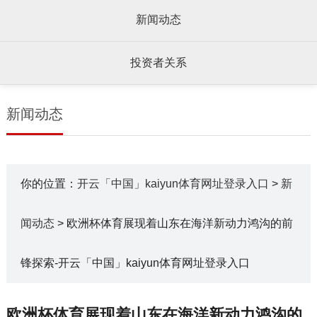
新闻动态
投资者关系
新闻动态
你的位置：
开云「中国」kaiyun体育网址登录入口
>
新
闻动态
> 欧洲杯体育展现着山东在海洋新动力鸿沟的前
锋探索-开云「中国」kaiyun体育网址登录入口
欧洲杯体育展现着山东在海洋新动力鸿沟的