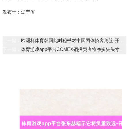
发布于：辽宁省
上一篇：
欧洲杯体育韩国此时秘书对中国团体搭客免签-开云「中国」kaiyun体育网址登录入口
下一篇：
体育游戏app平台COMEX铜投契者将净多头头寸增多6512手-开云「中国」kaiyun体育网址登录入口