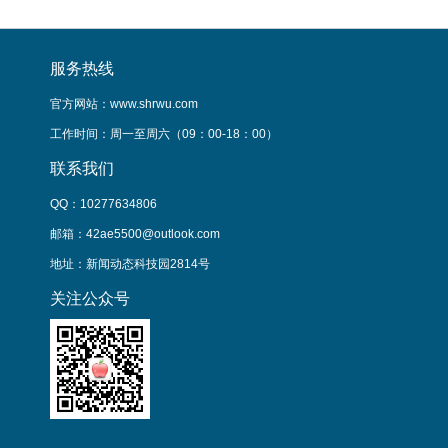
服务热线
官方网站：www.shrwu.com
工作时间：周一至周六（09：00-18：00）
联系我们
QQ：10277634806
邮箱：42ae5500@outlook.com
地址：新闻动态科技园2814号
关注公众号