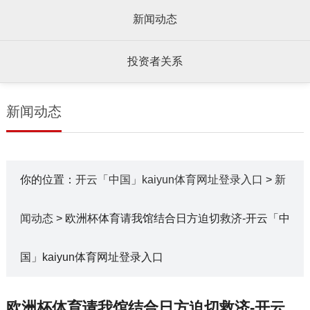
新闻动态
投资者关系
新闻动态
你的位置：
开云「中国」kaiyun体育网址登录入口
>
新
闻动态
> 欧洲杯体育请我馆结合日方迫切救济-开云「中
国」kaiyun体育网址登录入口
欧洲杯体育请我馆结合日方迫切救济-开云