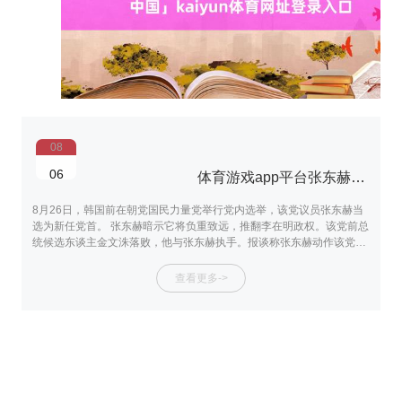
08
06
体育游戏app平台张东赫暗示它将负重致远-开云「中国」kaiyun体育网址登录入口
8月26日，韩国前在朝党国民力量党举行党内选举，该党议员张东赫当
中
选为新任党首。 张东赫暗示它将负重致远，推翻李在明政权。该党前总
业
统候选东谈主金文洙落败，他与张东赫执手。报谈称张东赫动作该党党
推
首的任期为两年，他反对标谤韩国前总统尹锡悦。 裁剪 张锦嫣 制作 礼
商
牧周体育游戏app平台 发布于：北京市
力
查看更多->
最
主
进