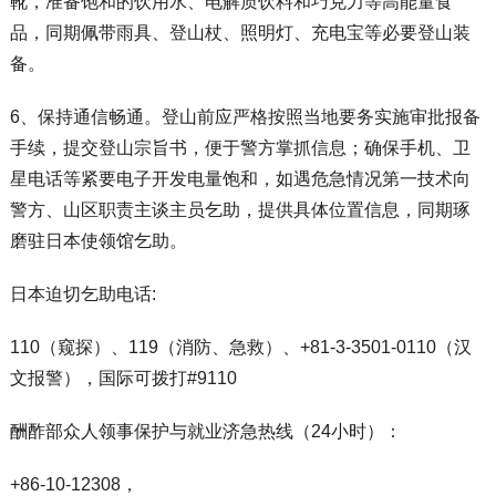
靴，准备饱和的饮用水、电解质饮料和巧克力等高能量食
品，同期佩带雨具、登山杖、照明灯、充电宝等必要登山装
备。
6、保持通信畅通。登山前应严格按照当地要务实施审批报备
手续，提交登山宗旨书，便于警方掌抓信息；确保手机、卫
星电话等紧要电子开发电量饱和，如遇危急情况第一技术向
警方、山区职责主谈主员乞助，提供具体位置信息，同期琢
磨驻日本使领馆乞助。
日本迫切乞助电话:
110（窥探）、119（消防、急救）、+81-3-3501-0110（汉
文报警），国际可拨打#9110
酬酢部众人领事保护与就业济急热线（24小时）：
+86-10-12308，