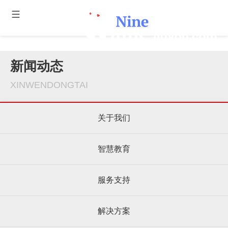
新闻动态
XINWENDONGTAI
关于我们
智慧教育
服务支持
解决方案