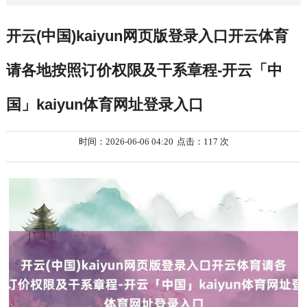
开云(中国)kaiyun网页版登录入口开云体育
请各地按照订价权限及干系章程-开云「中
国」kaiyun体育网址登录入口
时间：2026-06-06 04:20
点击：117 次