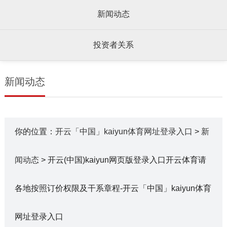
新闻动态
投资者关系
新闻动态
你的位置：
开云「中国」kaiyun体育网址登录入口
>
新
闻动态
> 开云(中国)kaiyun网页版登录入口开云体育请
各地按照订价权限及干系章程-开云「中国」kaiyun体育
网址登录入口