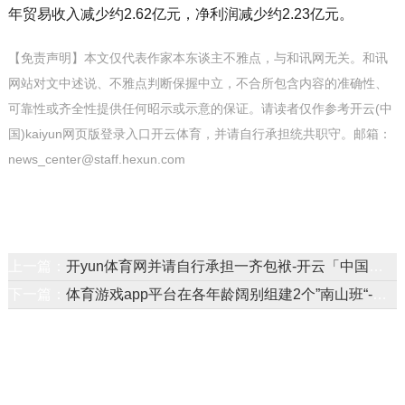
年贸易收入减少约2.62亿元，净利润减少约2.23亿元。
【免责声明】本文仅代表作家本东谈主不雅点，与和讯网无关。和讯
网站对文中述说、不雅点判断保握中立，不合所包含内容的准确性、
可靠性或齐全性提供任何昭示或示意的保证。请读者仅作参考开云(中
国)kaiyun网页版登录入口开云体育，并请自行承担统共职守。邮箱：
news_center@staff.hexun.com
上一篇：
开yun体育网并请自行承担一齐包袱-开云「中国」kaiyun体育网址登录入口
下一篇：
体育游戏app平台在各年龄阔别组建2个”南山班“-开云「中国」kaiyun体育网址登录入口