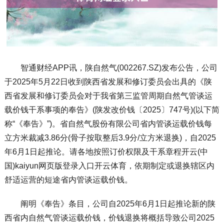
智通财经APP讯，陕自然气(002267.SZ)发布公告，公司
于2025年5月22日收到陕西省发展和修订委员会出具的《陕
西省发展和修订委员会对于我省第三监管周期自然气管谈运
载价钱干系事项的奉告》(陕发改价钱〔2025〕747号)(以下简
称“《奉告》”)。省自然气股份有限公司省内管谈运载价钱每
立方米裁减3.86分(骨子按取整后3.9分/立方米退换)，自2025
年6月1日起推论。请各地按照订价权限及干系章程开云(中
国)kaiyun网页版登录入口开云体育，依期制定或退换辖区内
舒适运营的短途省内管谈运载价钱。
阐明《奉告》条目，公司自2025年6月1日起推论新的陕
西省内自然气管谈运载价钱，价钱退换将概括导致公司2025