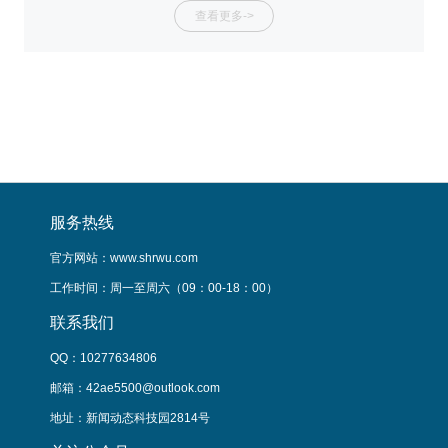
牧周体育游戏app平台 发布于：北京市
力
查看更多->
最
主
进
服务热线
官方网站：www.shrwu.com
工作时间：周一至周六（09：00-18：00）
联系我们
QQ：10277634806
邮箱：42ae5500@outlook.com
地址：新闻动态科技园2814号