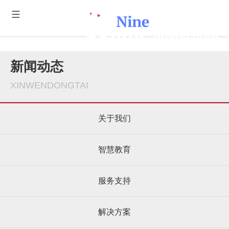
新闻动态
XINWENDONGTAI
关于我们
智慧教育
服务支持
解决方案