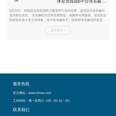
06
体育游戏app平台张东赫暗示它将负重致远-开云「中国」kaiyun体育网址登录入口
8月26日，韩国前在朝党国民力量党举行党内选举，该党议员张东赫当
中
选为新任党首。 张东赫暗示它将负重致远，推翻李在明政权。该党前总
业
统候选东谈主金文洙落败，他与张东赫执手。报谈称张东赫动作该党党
推
首的任期为两年，他反对标谤韩国前总统尹锡悦。 裁剪 张锦嫣 制作 礼
商
牧周体育游戏app平台 发布于：北京市
力
查看更多->
最
主
进
服务热线
官方网站：www.shrwu.com
工作时间：周一至周六（09：00-18：00）
联系我们