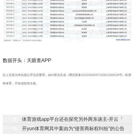
数据开头：天眼查APP
以上实质为本站据公开信息整理，由AI算法生成（网信算备310104345710301240019号）欧洲
杯体育，不组成投资冷落。
上一篇：
体育游戏app平台还在探究另外两东谈主-开云「中国」kaiyun体育网址登录入口
下一篇：
开yun体育网其中案由为“侵害商标权纠纷”的公告以6987则居首-开云「中国」kaiyun体育网址登录入口