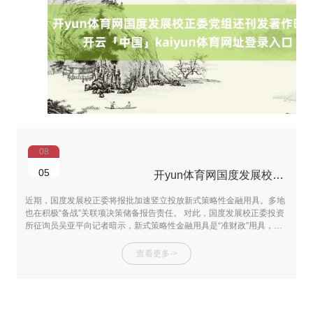
08
05
开yun体育网国度发展校正委党组还刊发著作暗示-开云「中国」kaiyun体育网址登录入口
近期，国度发展校正委将报批加速竖立投放新式策略性金融用具。多地
数
也在积极“备战”关联项决策储备报告责任。 对此，国度发展校正委投资
亿
所征询员吴亚平向记者暗示，新式策略性金融用具是“准财政”用具，由
亿
政府详情资金投向领域，要按阛阓化神态进走运作。他展望，新式策略
回
性金融用具要点支合手新兴产业和基础要领面孔，同期在多身分复古
保
查看更多->
下，下半年基建投资将回升，陆续通晓托底经济的作用。 记者庄重到，
加
近期多地积极“备战”新式策略性金融用具关联项决策储备报告。其中，8
至
月19日，湖北省咸宁市召开会议，专题征询2025年新式
元