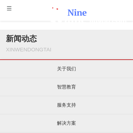
新闻动态
XINWENDONGTAI
关于我们
智慧教育
服务支持
解决方案