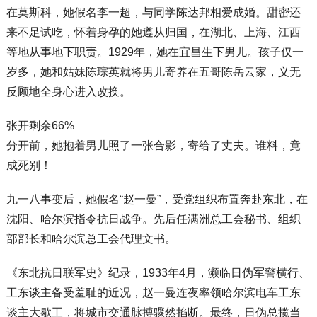
在莫斯科，她假名李一超，与同学陈达邦相爱成婚。甜密还
来不足试吃，怀着身孕的她遵从归国，在湖北、上海、江西
等地从事地下职责。1929年，她在宜昌生下男儿。孩子仅一
岁多，她和姑妹陈琮英就将男儿寄养在五哥陈岳云家，义无
反顾地全身心进入改换。
张开剩余66%
分开前，她抱着男儿照了一张合影，寄给了丈夫。谁料，竟
成死别！
九一八事变后，她假名“赵一曼”，受党组织布置奔赴东北，在
沈阳、哈尔滨指令抗日战争。先后任满洲总工会秘书、组织
部部长和哈尔滨总工会代理文书。
《东北抗日联军史》纪录，1933年4月，濒临日伪军警横行、
工东谈主备受羞耻的近况，赵一曼连夜率领哈尔滨电车工东
谈主大歇工，将城市交通脉搏骤然掐断。最终，日伪总揽当