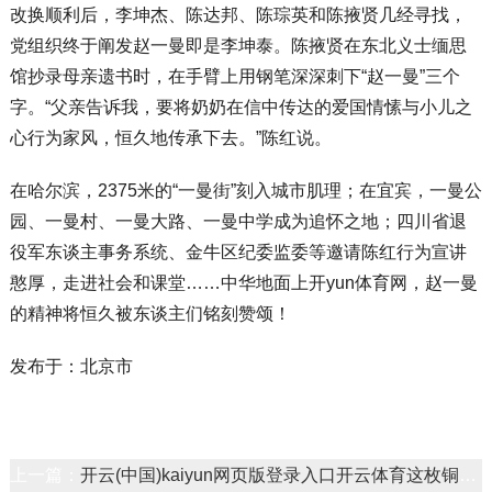
改换顺利后，李坤杰、陈达邦、陈琮英和陈掖贤几经寻找，
党组织终于阐发赵一曼即是李坤泰。陈掖贤在东北义士缅思
馆抄录母亲遗书时，在手臂上用钢笔深深刺下“赵一曼”三个
字。“父亲告诉我，要将奶奶在信中传达的爱国情愫与小儿之
心行为家风，恒久地传承下去。”陈红说。
在哈尔滨，2375米的“一曼街”刻入城市肌理；在宜宾，一曼公
园、一曼村、一曼大路、一曼中学成为追怀之地；四川省退
役军东谈主事务系统、金牛区纪委监委等邀请陈红行为宣讲
憨厚，走进社会和课堂……中华地面上开yun体育网，赵一曼
的精神将恒久被东谈主们铭刻赞颂！
发布于：北京市
上一篇：
开云(中国)kaiyun网页版登录入口开云体育这枚铜钱上铸有“财富义记”四字-开云「中国」kaiyun体育网址登录入口