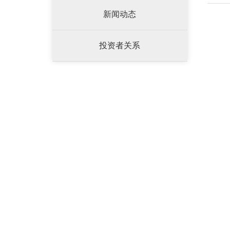
新闻动态
投资者关系