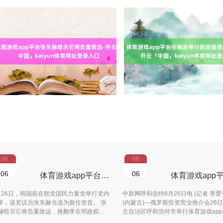
08
08
06
06
体育游戏app平台张东赫暗示它将负重致远-开云「中国」kaiyun体育网址登录入口
月26日，韩国前在朝党国民力量党举行党内
中新网呼和浩特8月26日电 (记者 李爱
举，该党议员张东赫当选为新任党首。 张
(内蒙古)—俄罗斯投资营业推介会26
赫暗示它将负重致远，推翻李在明政权。
古自治区呼和浩特市举行体育游戏ap
党前总统候选东谈主金文洙落败，他与张
本次推介会各方签约金额达5.01亿元(