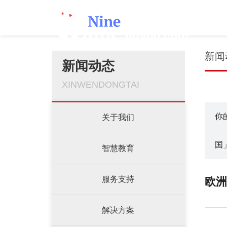
新闻
新闻动态
XINWENDONGTAI
你
关于我们
国
智慧教育
服务支持
欧洲
解决方案