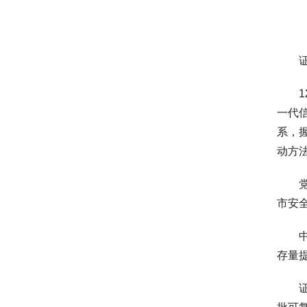
一代
系，
动方
市安
存量