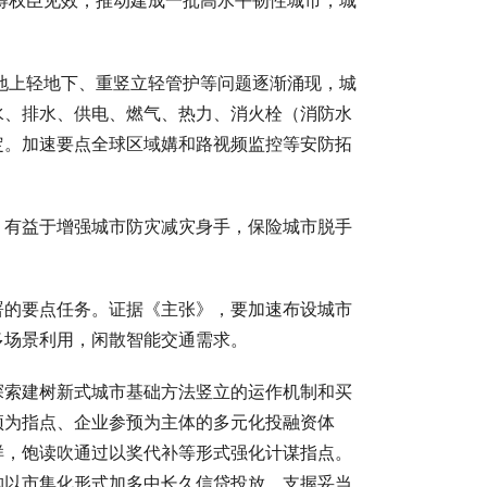
获得权臣见效，推动建成一批高水平韧性城市，城
重地上轻地下、重竖立轻管护等问题逐渐涌现，城
水、排水、供电、燃气、热力、消火栓（消防水
定。加速要点全球区域媾和路视频监控等安防拓
，有益于增强城市防灾减灾身手，保险城市脱手
署的要点任务。证据《主张》，要加速布设城市
多场景利用，闲散智能交通需求。
探索建树新式城市基础方法竖立的运作机制和买
预为指点、企业参预为主体的多元化投融资体
样，饱读吹通过以奖代补等形式强化计谋指点。
构以市集化形式加多中长久信贷投放，支握妥当