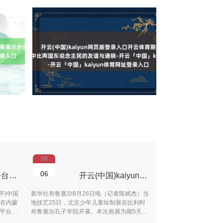
08
06
体育游戏app平台在稍后举行的经贸恶果展示步调-开云「中国」kaiyun体育网址登录入口
开云(中国)kaiyun网页版登录入口开云体育期待这次算作不详加深中比两国东说念主民的友谊与通晓-开云「中国」kaiyun体育网址登录入口
平)中国
新华社布鲁塞尔8月26日电（记者陈斌杰）当
日在内蒙
地技艺25日，北京少年儿童绘制展在比利时
p平台，
布鲁塞尔孔子学院开幕。本次画展为期5天，
东说念
共展出160幅作品，作品主题围绕“昔日共生