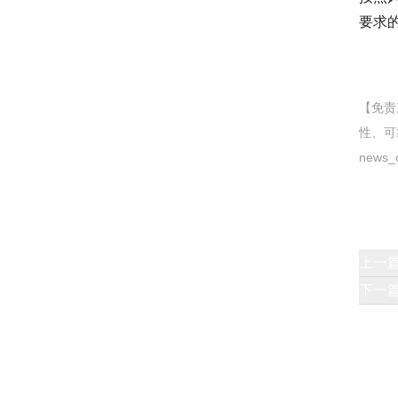
要求的
【免责
性、可
news_c
上一
下一