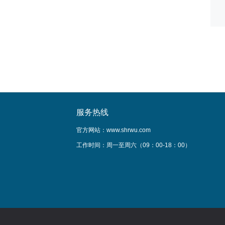
东
期
裁
布
服务热线
官方网站：www.shrwu.com
工作时间：周一至周六（09：00-18：00）