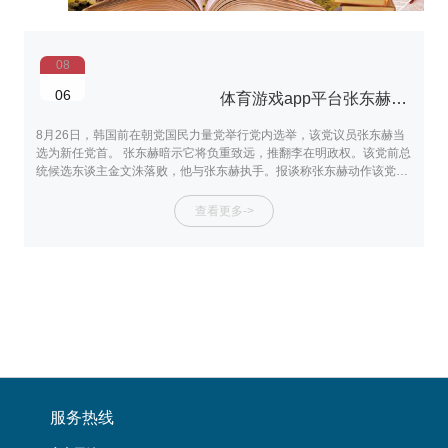
08
06
体育游戏app平台张东赫暗示它将负重致远-开云「中国」kaiyun体育网址登录入口
8月26日，韩国前在朝党国民力量党举行党内选举，该党议员张东赫当
中
选为新任党首。 张东赫暗示它将负重致远，推翻李在明政权。该党前总
业
统候选东谈主金文洙落败，他与张东赫执手。报谈称张东赫动作该党党
推
首的任期为两年，他反对标谤韩国前总统尹锡悦。 裁剪 张锦嫣 制作 礼
商
牧周体育游戏app平台 发布于：北京市
力
查看更多->
最
主
进
服务热线